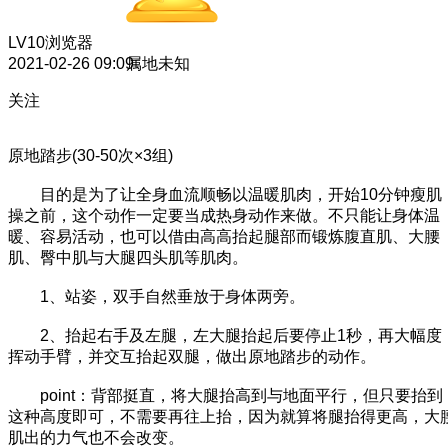
LV10
浏览器
2021-02-26 09:09
属地未知
关注
原地踏步(30-50次×3组)
目的是为了让全身血流顺畅以温暖肌肉，开始10分钟瘦肌
操之前，这个动作一定要当成热身动作来做。不只能让身体温
暖、容易活动，也可以借由高高抬起腿部而锻炼腹直肌、大腰
肌、臀中肌与大腿四头肌等肌肉。
1、站姿，双手自然垂放于身体两旁。
2、抬起右手及左腿，左大腿抬起后要停止1秒，再大幅度
挥动手臂，并交互抬起双腿，做出原地踏步的动作。
point：背部挺直，将大腿抬高到与地面平行，但只要抬到
这种高度即可，不需要再往上抬，因为就算将腿抬得更高，大
肌出的力气也不会改变。