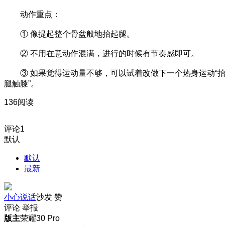
动作重点：
① 像提起整个骨盆般地抬起腿。
② 不用在意动作混满，进行的时候有节奏感即可。
③ 如果觉得运动量不够，可以试着改做下一个热身运动“
腿触膝”。
136阅读
评论
1
默认
默认
最新
小心说话
沙发
赞
评论
举报
版主
荣耀30 Pro