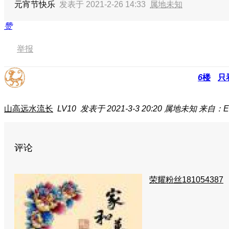
元宵节快乐
发表于 2021-2-26 14:33
属地未知
赞
举报
6
楼
只
山高远水流长
LV10
发表于 2021-3-3 20:20
属地未知
来自：EL
评论
荣耀粉丝181054387