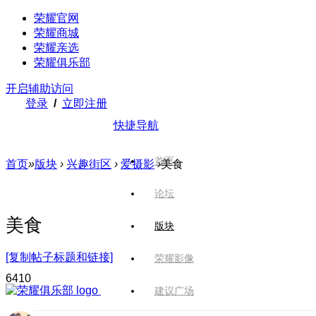
荣耀官网
荣耀商城
荣耀亲选
荣耀俱乐部
开启辅助访问
登录
/
立即注册
快捷导航
首页
首页
»
版块
›
兴趣街区
›
爱摄影
›
美食
论坛
美食
版块
[复制帖子标题和链接]
荣耀影像
64
10
建议广场