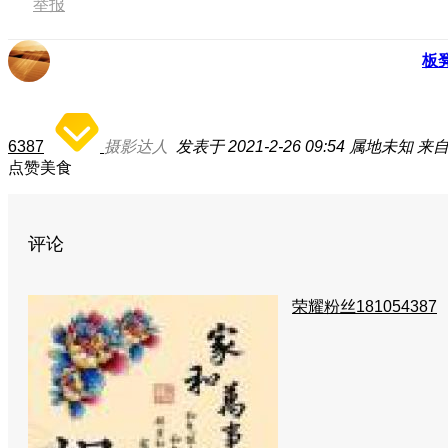
举报
板
6387
摄影达人
发表于 2021-2-26 09:54
属地未知
来自
点赞美食
评论
荣耀粉丝181054387