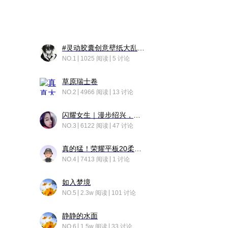
#灵动胶囊创意壁纸大乱斗#脑洞不限形式，灵感不分边界，体验追赛的快乐！
NO.1
1025 阅读
5 讨论
草原瑞士卷
NO.2
4966 阅读
13 讨论
闪耀女生｜漫步绍兴，寻找藏在老街的江南温柔
NO.3
6122 阅读
47 讨论
真的猛！荣耀平板20柔光版，竟然又有更新……
NO.4
7413 阅读
1 讨论
如入梦境
NO.5
2.3w 阅读
101 讨论
静静的水面
NO.6
1.5w 阅读
33 讨论