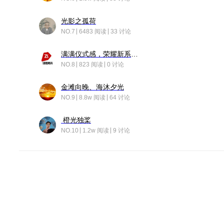
光影之孤荷
NO.7
6483 阅读
33 讨论
满满仪式感，荣耀新系统增加了个升级故事
NO.8
823 阅读
0 讨论
金滩向晚、海沐夕光
NO.9
8.8w 阅读
64 讨论
橙光独桨
NO.10
1.2w 阅读
9 讨论