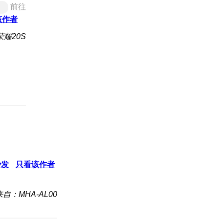
前往
该作者
耀20S
沙发
只看该作者
来自：MHA-AL00