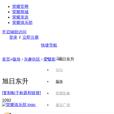
荣耀官网
荣耀商城
荣耀亲选
荣耀俱乐部
开启辅助访问
登录
/
立即注册
快捷导航
首页
首页
»
版块
›
兴趣街区
›
爱摄影
›
旭日东升
论坛
旭日东升
版块
[复制帖子标题和链接]
荣耀影像
109
2
建议广场