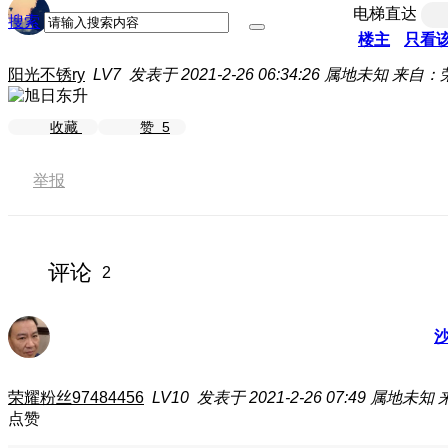
电梯直达
搜索
楼主
只看
阳光不锈ry
LV7
发表于 2021-2-26 06:34:26
属地未知
来自：荣
收藏
赞
5
举报
评论
2
荣耀粉丝97484456
LV10
发表于 2021-2-26 07:49
属地未知
点赞