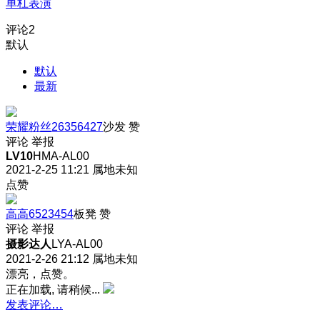
单杠表演
评论
2
默认
默认
最新
荣耀粉丝26356427
沙发
赞
评论
举报
LV10
HMA-AL00
2021-2-25 11:21
属地未知
点赞
高高6523454
板凳
赞
评论
举报
摄影达人
LYA-AL00
2021-2-26 21:12
属地未知
漂亮，点赞。
正在加载, 请稍候...
发表评论…