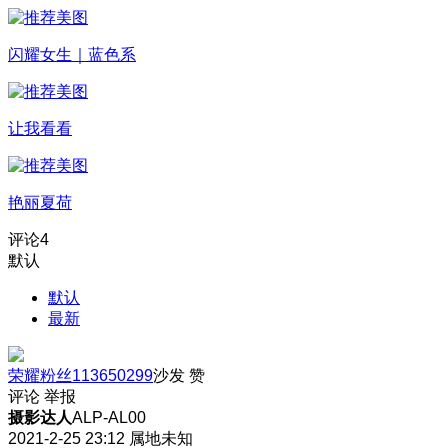
闪耀女生｜蓝色系
让我看看
艳丽夏荷
评论
4
默认
默认
最新
荣耀粉丝113650299
沙发
赞
评论
举报
摄影达人
ALP-AL00
2021-2-25 23:12
属地未知