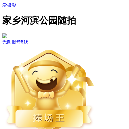
爱摄影
家乡河滨公园随拍
光阴似箭616