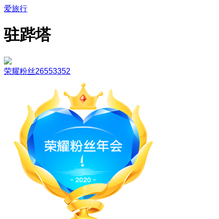
爱旅行
驻跸塔
荣耀粉丝26553352