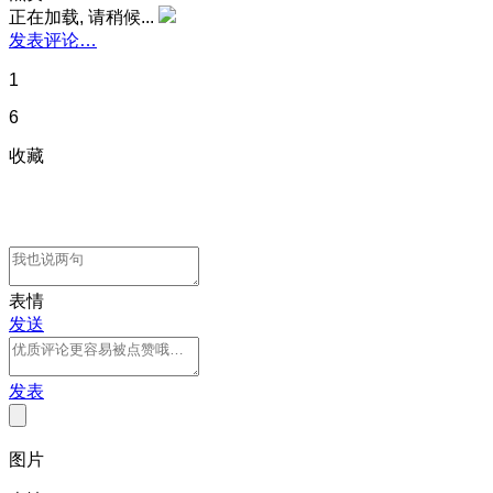
正在加载, 请稍候...
发表评论…
1
6
收藏
表情
发送
发表
图片