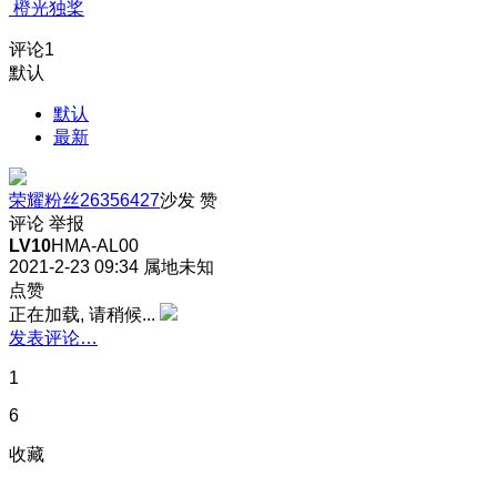
橙光独桨
评论
1
默认
默认
最新
荣耀粉丝26356427
沙发
赞
评论
举报
LV10
HMA-AL00
2021-2-23 09:34
属地未知
点赞
正在加载, 请稍候...
发表评论…
1
6
收藏