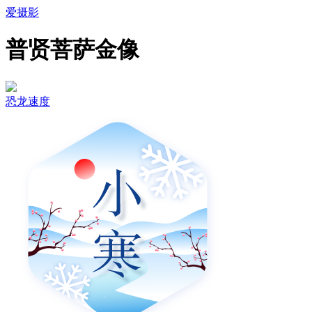
爱摄影
普贤菩萨金像
恐龙速度