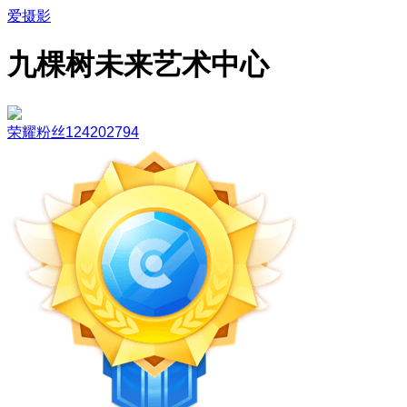
爱摄影
九棵树未来艺术中心
荣耀粉丝124202794