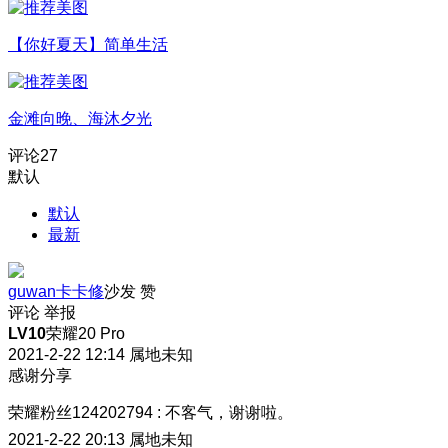
【你好夏天】简单生活
金滩向晚、海沐夕光
评论
27
默认
默认
最新
guwan卡卡修
沙发
赞
评论
举报
LV10
荣耀20 Pro
2021-2-22 12:14
属地未知
感谢分享
荣耀粉丝124202794
:
不客气，谢谢啦。
2021-2-22 20:13
属地未知