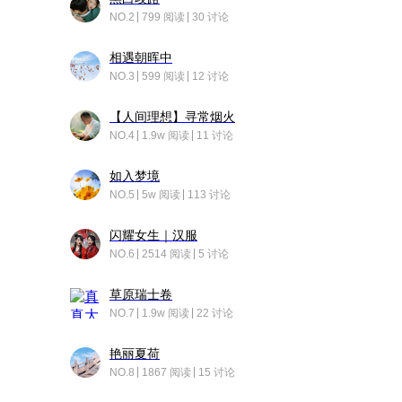
NO.2
799 阅读
30 讨论
相遇朝晖中
NO.3
599 阅读
12 讨论
【人间理想】寻常烟火
NO.4
1.9w 阅读
11 讨论
如入梦境
NO.5
5w 阅读
113 讨论
闪耀女生｜汉服
NO.6
2514 阅读
5 讨论
草原瑞士卷
NO.7
1.9w 阅读
22 讨论
艳丽夏荷
NO.8
1867 阅读
15 讨论