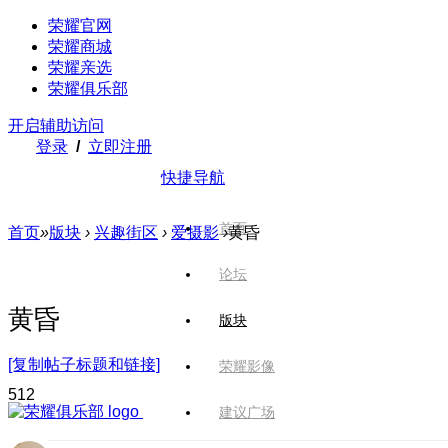
荣耀官网
荣耀商城
荣耀亲选
荣耀俱乐部
开启辅助访问
登录
/
立即注册
快捷导航
首页
首页
»
版块
›
兴趣街区
›
爱摄影
›
黄昏
论坛
黄昏
版块
[复制帖子标题和链接]
荣耀影像
51
2
建议广场