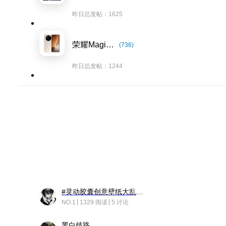
昨日总发帖：1625
荣耀Magic8系列
(736)
昨日总发帖：1244
#灵动胶囊创意壁纸大乱斗#脑洞不限形式，灵感不分边界，体验追赛的快乐！
NO.1
1329 阅读
5 讨论
黑白歧路