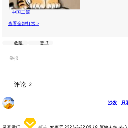
中国二妮
查看全部打赏 >
收藏
赞
7
举报
评论
2
沙发
只
灵秀掌门
版主
发表于 2021-2-22 08:19
属地未知
来自