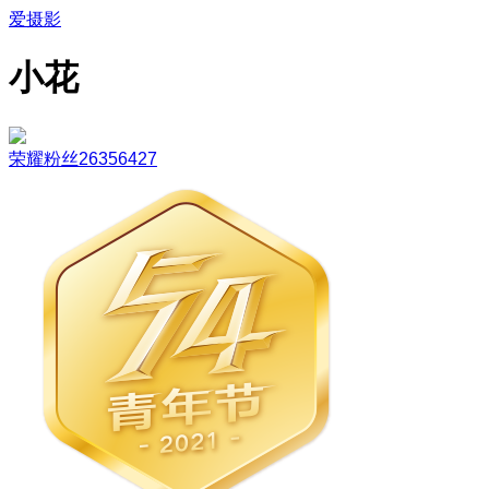
爱摄影
小花
荣耀粉丝26356427