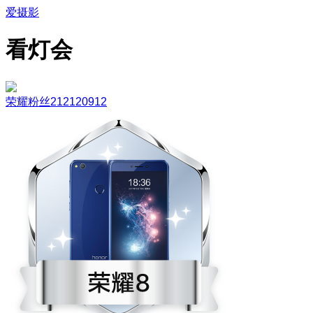
爱摄影
看灯会
荣耀粉丝212120912