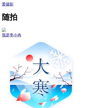
爱摄影
随拍
我是李小冉