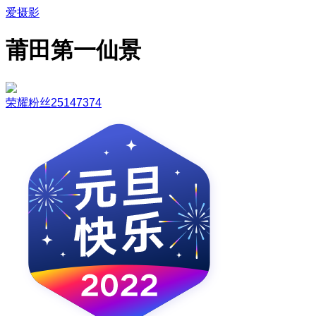
爱摄影
莆田第一仙景
荣耀粉丝25147374