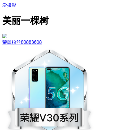
爱摄影
美丽一棵树
荣耀粉丝80883608