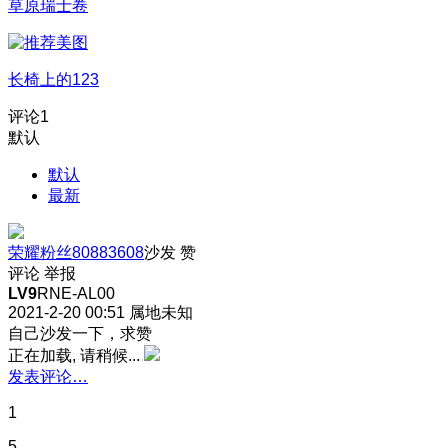
草原瑞士卷
长椅上的123
评论
1
默认
默认
最新
荣耀粉丝80883608
沙发
赞
评论
举报
LV9
RNE-AL00
2021-2-20 00:51
属地未知
自己沙发一下，求赞
正在加载, 请稍候...
发表评论…
1
5