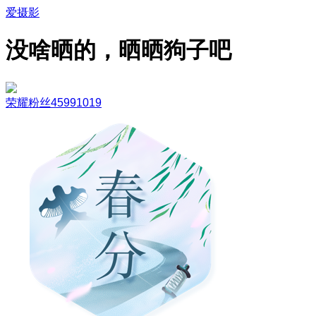
爱摄影
没啥晒的，晒晒狗子吧
荣耀粉丝45991019