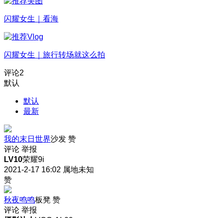
闪耀女生｜看海
闪耀女生｜旅行转场就这么拍
评论
2
默认
默认
最新
我的末日世界
沙发
赞
评论
举报
LV10
荣耀9i
2021-2-17 16:02
属地未知
赞
秋夜鸣鸣
板凳
赞
评论
举报