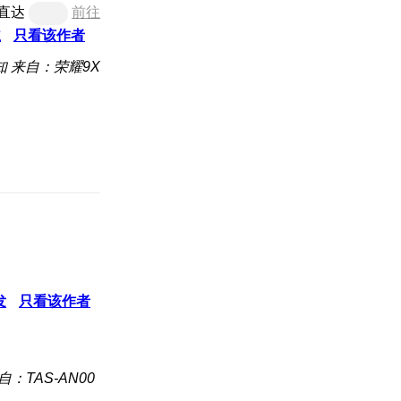
直达
前往
主
只看该作者
知
来自：荣耀9X
发
只看该作者
自：TAS-AN00