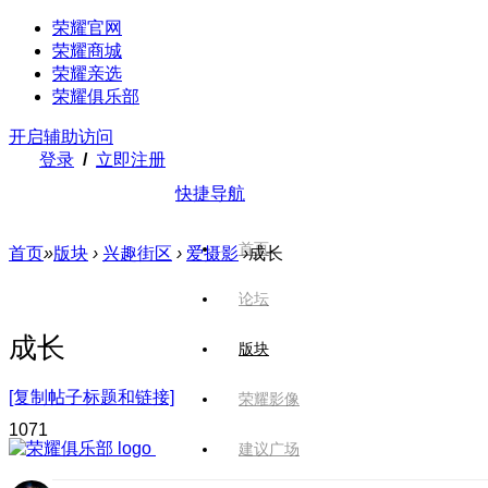
荣耀官网
荣耀商城
荣耀亲选
荣耀俱乐部
开启辅助访问
登录
/
立即注册
快捷导航
首页
首页
»
版块
›
兴趣街区
›
爱摄影
›
成长
论坛
成长
版块
[复制帖子标题和链接]
荣耀影像
107
1
建议广场