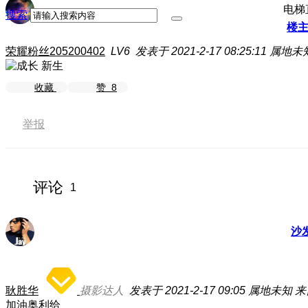
电梯
搜索
楼
荣耀粉丝205200402
LV6
发表于 2021-2-17 08:25:11
属地未
新生
收藏
赞
8
举报
评论
1
沙
耿胜华
摄影达人
发表于 2021-2-17 09:05
属地未知
来
加油奥利给