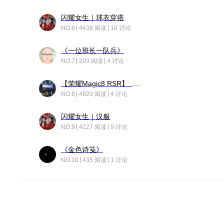
闪耀女生｜球衣穿搭
NO.6
4438 阅读
10 讨论
《一位班长一队兵》
NO.7
203 阅读
4 讨论
【荣耀Magic8 RSR】 穹影
NO.8
4820 阅读
4 讨论
闪耀女生｜汉服
NO.9
4227 阅读
9 讨论
《金色诗笺》
NO.10
435 阅读
1 讨论