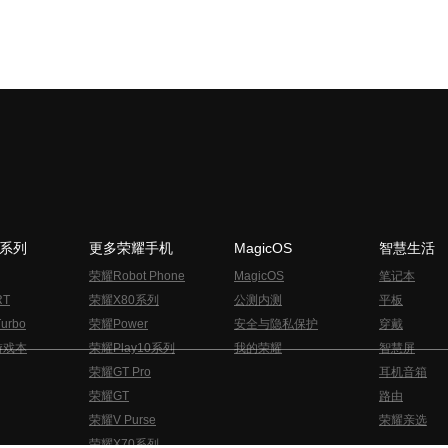
N系列
更多荣耀手机
MagicOS
智慧生活
荣耀Robot Phone
MagicOS
笔记本
RT
荣耀X80系列
公测内测
平板
urbo
荣耀Power
安全与隐私保护
穿戴
游戏本
荣耀Play10系列
我的荣耀
智慧屏
荣耀GT Pro
耳机音箱
荣耀GT
路由
荣耀V Purse
荣耀亲选
荣耀X70系列