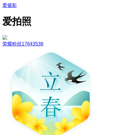
爱摄影
爱拍照
荣耀粉丝17643538