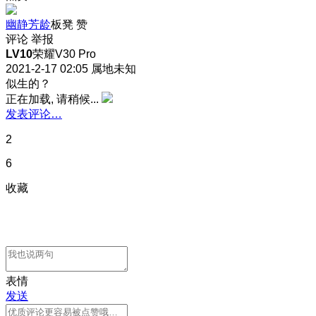
幽静芳龄
板凳
赞
评论
举报
LV10
荣耀V30 Pro
2021-2-17 02:05
属地未知
似生的？
正在加载, 请稍候...
发表评论…
2
6
收藏
表情
发送