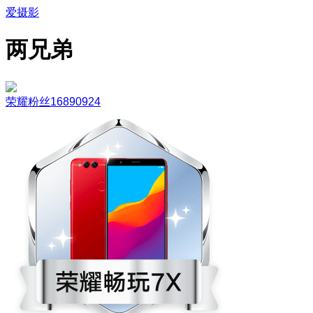
爱摄影
两兄弟
荣耀粉丝16890924