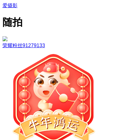
爱摄影
随拍
荣耀粉丝91279133