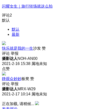
闪耀女生｜旅行转场就这么拍
评论
2
默认
默认
最新
快乐就是我的一生
沙发
赞
评论
举报
摄影达人
NOH-AN00
2021-2-16 15:38
属地未知
点赞
静观众妙妙
板凳
赞
评论
举报
摄影达人
MRX-W29
2021-2-17 10:14
属地未知
正在加载, 请稍候...
发表评论…