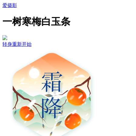
爱摄影
一树寒梅白玉条
转身重新开始