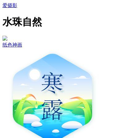
爱摄影
水珠自然
纸色神画