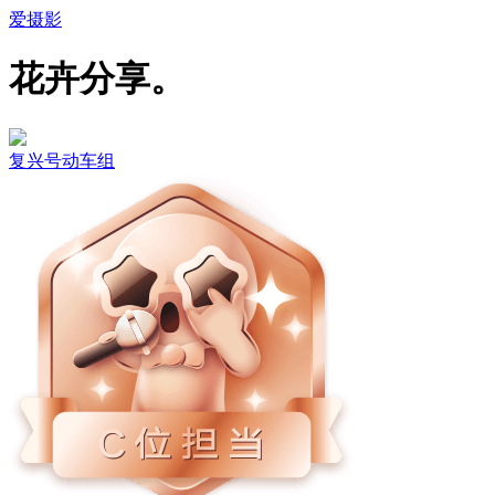
爱摄影
花卉分享。
复兴号动车组