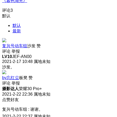
《暮色湖光》
评论
3
默认
默认
最新
复兴号动车组
沙发
赞
评论
举报
LV10
JEF-AN00
2021-2-17 10:48
属地未知
沙发。
by忘红尘
板凳
赞
评论
举报
摄影达人
荣耀30 Pro+
2021-2-22 22:36
属地未知
点赞好友
复兴号动车组
:
谢谢。
2021-2-22 22:37
属地未知