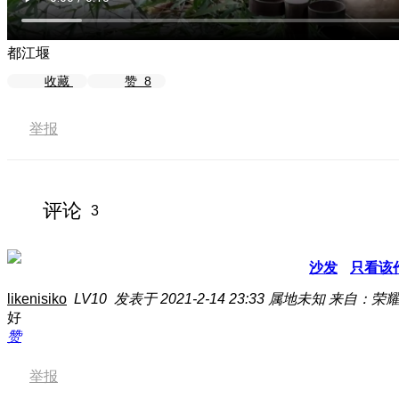
都江堰
收藏
赞
8
举报
评论
3
沙发
只看该
likenisiko
LV10
发表于 2021-2-14 23:33
属地未知
来自：荣耀
好
赞
举报