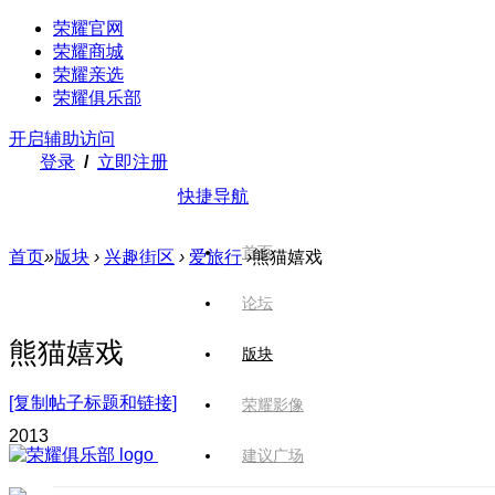
荣耀官网
荣耀商城
荣耀亲选
荣耀俱乐部
开启辅助访问
登录
/
立即注册
快捷导航
首页
首页
»
版块
›
兴趣街区
›
爱旅行
›
熊猫嬉戏
论坛
熊猫嬉戏
版块
[复制帖子标题和链接]
荣耀影像
201
3
建议广场