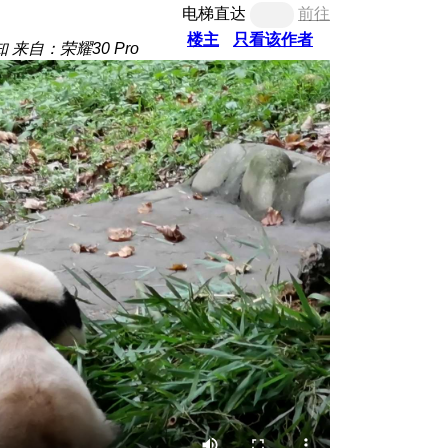
电梯直达
前往
楼主
只看该作者
知
来自：荣耀30 Pro