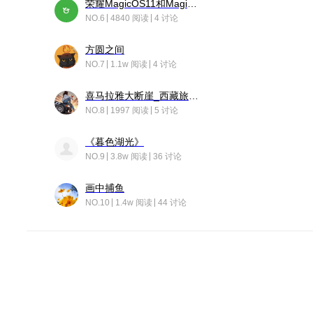
荣耀MagicOS11和Magic10之间直观的区别是啥呢？
NO.6
4840 阅读
4 讨论
方圆之间
NO.7
1.1w 阅读
4 讨论
喜马拉雅大断崖_西藏旅行日记
NO.8
1997 阅读
5 讨论
《暮色湖光》
NO.9
3.8w 阅读
36 讨论
画中捕鱼
NO.10
1.4w 阅读
44 讨论