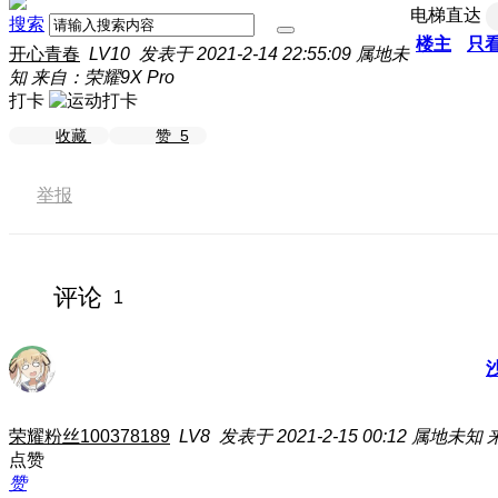
电梯直达
搜索
楼主
只
开心青春
LV10
发表于 2021-2-14 22:55:09
属地未
知
来自：荣耀9X Pro
打卡
收藏
赞
5
举报
评论
1
荣耀粉丝100378189
LV8
发表于 2021-2-15 00:12
属地未知
点赞
赞