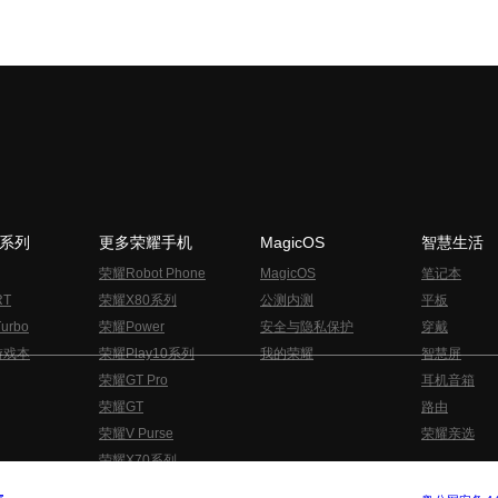
N系列
更多荣耀手机
MagicOS
智慧生活
荣耀Robot Phone
MagicOS
笔记本
RT
荣耀X80系列
公测内测
平板
urbo
荣耀Power
安全与隐私保护
穿戴
游戏本
荣耀Play10系列
我的荣耀
智慧屏
荣耀GT Pro
耳机音箱
荣耀GT
路由
荣耀V Purse
荣耀亲选
荣耀X70系列
与隐私的声明
关于cookies
法律信息