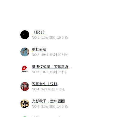
《暮汀》
NO.1
1.6w 阅读
10 讨论
单杠表演
NO.2
4941 阅读
30 讨论
满满仪式感，荣耀新系统增加了个升级故事
NO.3
1079 阅读
0 讨论
闪耀女生｜汉服
NO.4
343 阅读
4 讨论
光影秋千，童年圆圈
NO.5
3.6w 阅读
14 讨论