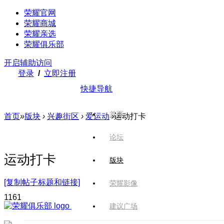
荣耀官网
荣耀商城
荣耀亲选
荣耀俱乐部
开启辅助访问
登录
/
立即注册
快捷导航
首页
首页
»
版块
›
兴趣街区
›
爱运动
›
运动打卡
论坛
运动打卡
版块
[复制帖子标题和链接]
荣耀影像
116
1
建议广场