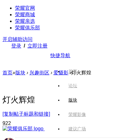
荣耀官网
荣耀商城
荣耀亲选
荣耀俱乐部
开启辅助访问
登录
/
立即注册
快捷导航
首页
首页
»
版块
›
兴趣街区
›
爱摄影
›
灯火辉煌
论坛
灯火辉煌
版块
[复制帖子标题和链接]
荣耀影像
92
2
建议广场