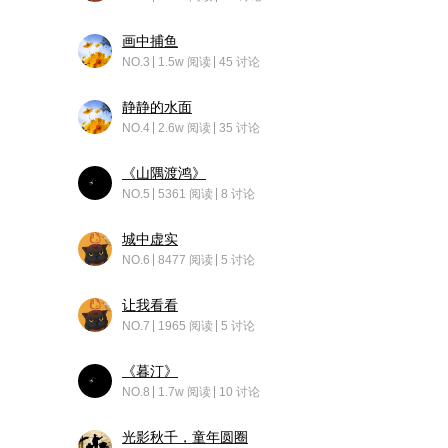
画中捕鱼
NO.3
1.5w 阅读
45 讨论
静静的水面
NO.4
2.6w 阅读
35 讨论
《山隅渡鸿》
NO.5
5361 阅读
8 讨论
城中虚实
NO.6
8477 阅读
5 讨论
让我看看
NO.7
1965 阅读
5 讨论
《暮汀》
NO.8
1.7w 阅读
10 讨论
光影秋千，童年圆圈