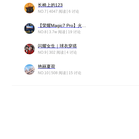
长椅上的123
NO.7
4047 阅读
6 讨论
【荣耀Magic7 Pro】火舞惊鸿
NO.8
3.7w 阅读
19 讨论
闪耀女生｜球衣穿搭
NO.9
302 阅读
4 讨论
艳丽夏荷
NO.10
508 阅读
15 讨论