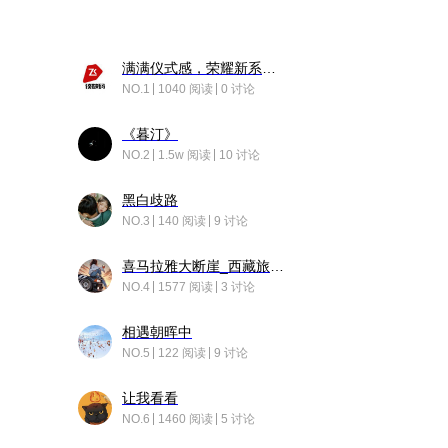
满满仪式感，荣耀新系统增加了个升级故事
NO.1
1040 阅读
0 讨论
《暮汀》
NO.2
1.5w 阅读
10 讨论
黑白歧路
NO.3
140 阅读
9 讨论
喜马拉雅大断崖_西藏旅行日记
NO.4
1577 阅读
3 讨论
相遇朝晖中
NO.5
122 阅读
9 讨论
让我看看
NO.6
1460 阅读
5 讨论