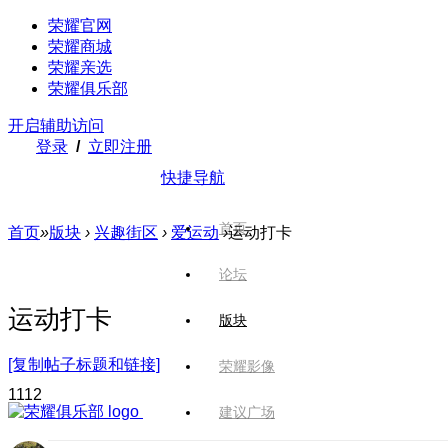
荣耀官网
荣耀商城
荣耀亲选
荣耀俱乐部
开启辅助访问
登录
/
立即注册
快捷导航
首页
首页
»
版块
›
兴趣街区
›
爱运动
›
运动打卡
论坛
运动打卡
版块
[复制帖子标题和链接]
荣耀影像
111
2
建议广场