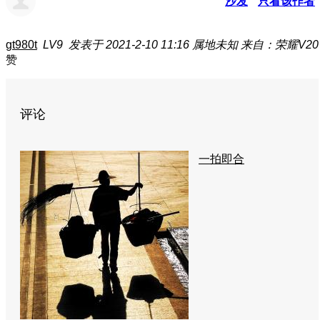
沙发
只看该作者
gt980t
LV9
发表于 2021-2-10 11:16
属地未知
来自：荣耀V20
赞
评论
一拍即合