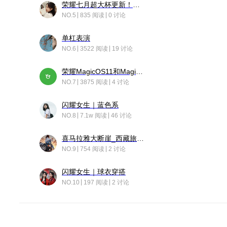
荣耀七月超大杯更新！后台堆叠动画太丝滑！
NO.5
835 阅读
0 讨论
单杠表演
NO.6
3522 阅读
19 讨论
荣耀MagicOS11和Magic10之间直观的区别是啥呢？
NO.7
3875 阅读
4 讨论
闪耀女生｜蓝色系
NO.8
7.1w 阅读
46 讨论
喜马拉雅大断崖_西藏旅行日记
NO.9
754 阅读
2 讨论
闪耀女生｜球衣穿搭
NO.10
197 阅读
2 讨论