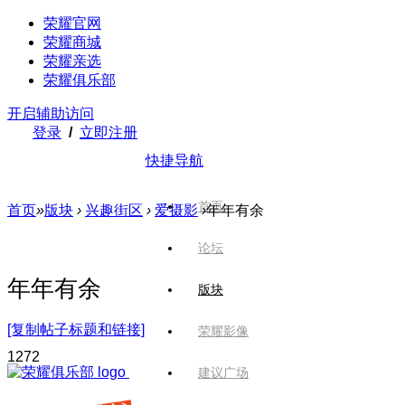
荣耀官网
荣耀商城
荣耀亲选
荣耀俱乐部
开启辅助访问
登录
/
立即注册
快捷导航
首页
首页
»
版块
›
兴趣街区
›
爱摄影
›
年年有余
论坛
年年有余
版块
[复制帖子标题和链接]
荣耀影像
127
2
建议广场