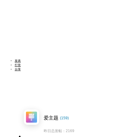
发表
打赏
分享
爱主题
(159)
昨日总发帖：2169