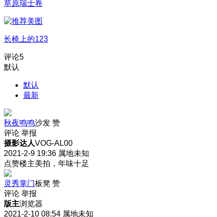
草原瑞士卷
长椅上的123
评论
5
默认
默认
最新
秋夜鸣鸣
沙发
赞
评论
举报
摄影达人
VOG-AL00
2021-2-9 19:36
属地未知
点赞楼主美拍，年味十足
灵秀掌门
板凳
赞
评论
举报
版主
浏览器
2021-2-10 08:54
属地未知