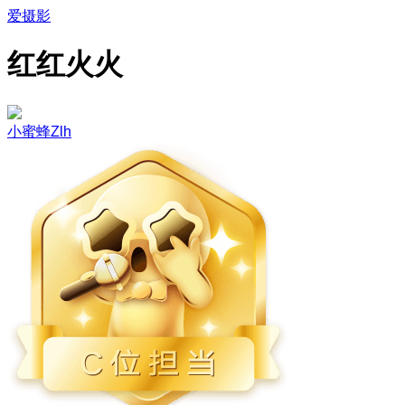
爱摄影
红红火火
小蜜蜂Zlh