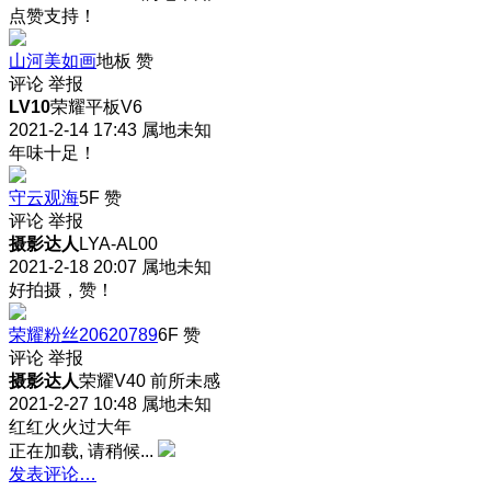
点赞支持！
山河美如画
地板
赞
评论
举报
LV10
荣耀平板V6
2021-2-14 17:43
属地未知
年味十足！
守云观海
5F
赞
评论
举报
摄影达人
LYA-AL00
2021-2-18 20:07
属地未知
好拍摄，赞！
荣耀粉丝20620789
6F
赞
评论
举报
摄影达人
荣耀V40 前所未感
2021-2-27 10:48
属地未知
红红火火过大年
正在加载, 请稍候...
发表评论…