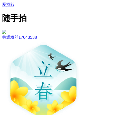
爱摄影
随手拍
荣耀粉丝17643538