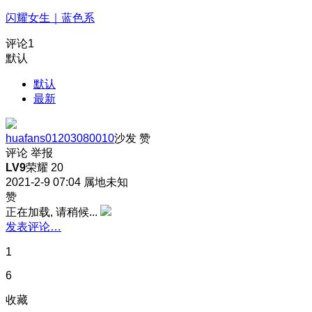
闪耀女生｜蓝色系
评论
1
默认
默认
最新
huafans01203080010
沙发
赞
评论
举报
LV9
荣耀 20
2021-2-9 07:04
属地未知
赞
正在加载, 请稍候...
发表评论…
1
6
收藏