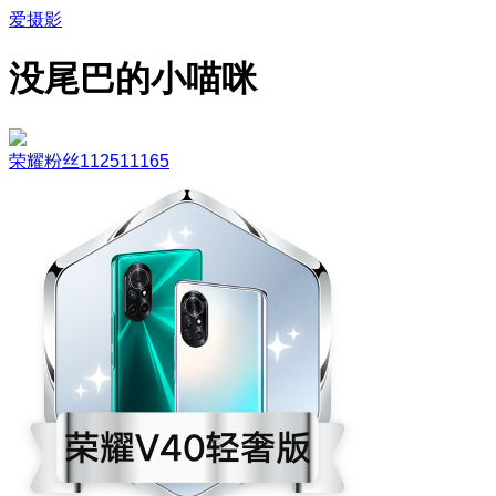
爱摄影
没尾巴的小喵咪
荣耀粉丝112511165