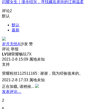
闪耀女生｜漫步绍兴，寻找藏在老街的江南温柔
评论
2
默认
默认
最新
岁月无忧A
沙发
赞
评论
举报
LV10
荣耀畅玩7X
2021-2-8 15:09
属地未知
支持
荣耀粉丝112511165
:
谢谢
，我为经验值来的。
2021-2-8 17:33
属地未知
正在加载, 请稍候...
发表评论…
2
6