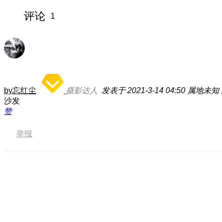
评论
1
by忘红尘
摄影达人
发表于 2021-3-14 04:50
属地未知
沙发
赞
举报