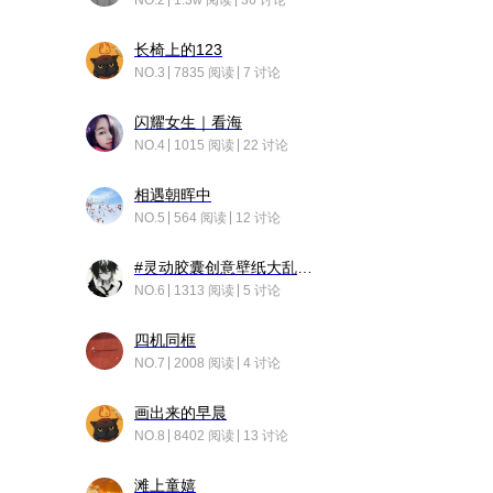
NO.2
1.3w 阅读
36 讨论
长椅上的123
NO.3
7835 阅读
7 讨论
闪耀女生｜看海
NO.4
1015 阅读
22 讨论
相遇朝晖中
NO.5
564 阅读
12 讨论
#灵动胶囊创意壁纸大乱斗#脑洞不限形式，灵感不分边界，体验追赛的快乐！
NO.6
1313 阅读
5 讨论
四机同框
NO.7
2008 阅读
4 讨论
画出来的早晨
NO.8
8402 阅读
13 讨论
滩上童嬉