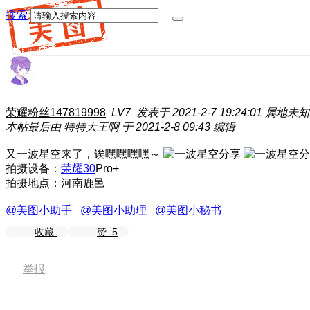
搜索
荣耀粉丝147819998
LV7
发表于 2021-2-7 19:24:01
属地未知
本帖最后由 特特大王啊 于 2021-2-8 09:43 编辑
又一波星空来了，诶嘿嘿嘿嘿～
拍摄设备：
荣耀30
Pro+
拍摄地点：河南鹿邑
@美图小助手
@美图小助理
@美图小秘书
收藏
赞
5
举报