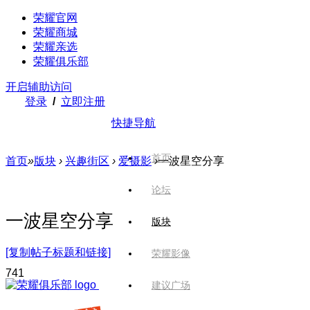
荣耀官网
荣耀商城
荣耀亲选
荣耀俱乐部
开启辅助访问
登录
/
立即注册
快捷导航
首页
首页
»
版块
›
兴趣街区
›
爱摄影
›
一波星空分享
论坛
一波星空分享
版块
[复制帖子标题和链接]
荣耀影像
74
1
建议广场