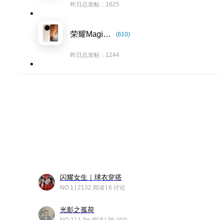
昨日总发帖：1625
荣耀Magic8系列
(610)
昨日总发帖：1244
闪耀女生｜球衣穿搭
NO.1
2132 阅读
6 讨论
光影之孤荷