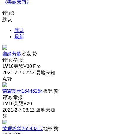
《美丽云南》
评论
3
默认
默认
最新
幽静芳龄
沙发
赞
评论
举报
LV10
荣耀V30 Pro
2021-2-7 02:42
属地未知
点赞
荣耀粉丝16446254
板凳
赞
评论
举报
LV10
荣耀V20
2021-2-7 06:12
属地未知
好
荣耀粉丝26543317
地板
赞