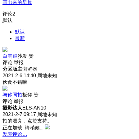
画出来的早晨
评论
2
默认
默认
最新
白雲飛
沙发
赞
评论
举报
分区版主
浏览器
2021-2-6 14:40
属地未知
伙食不错嘛
与你同拍
板凳
赞
评论
举报
摄影达人
ELS-AN10
2021-2-7 09:17
属地未知
拍的漂亮，点赞支持。
正在加载, 请稍候...
发表评论…