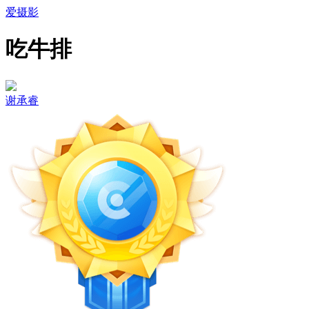
爱摄影
吃牛排
谢承睿