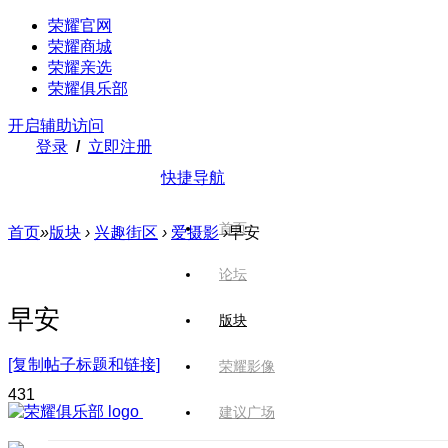
荣耀官网
荣耀商城
荣耀亲选
荣耀俱乐部
开启辅助访问
登录
/
立即注册
快捷导航
首页
首页
»
版块
›
兴趣街区
›
爱摄影
›
早安
论坛
早安
版块
[复制帖子标题和链接]
荣耀影像
43
1
建议广场