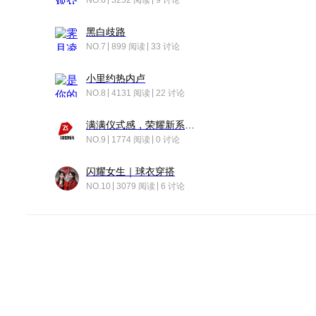
NO.6
3252 阅读
9 讨论
黑白歧路
NO.7
899 阅读
33 讨论
小里约热内卢
NO.8
4131 阅读
22 讨论
满满仪式感，荣耀新系统增加了个升级故事
NO.9
1774 阅读
0 讨论
闪耀女生｜球衣穿搭
NO.10
3079 阅读
6 讨论