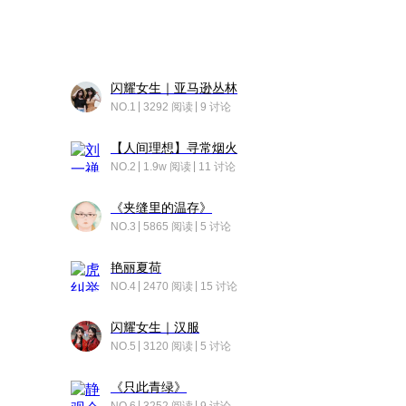
闪耀女生｜亚马逊丛林
NO.1
3292 阅读
9 讨论
【人间理想】寻常烟火
NO.2
1.9w 阅读
11 讨论
《夹缝里的温存》
NO.3
5865 阅读
5 讨论
艳丽夏荷
NO.4
2470 阅读
15 讨论
闪耀女生｜汉服
NO.5
3120 阅读
5 讨论
《只此青绿》