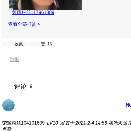
荣耀粉丝117961889
查看全部打赏 >
收藏
赞
16
举报
评论
9
沙
荣耀粉丝104101609
LV10
发表于 2021-2-4 14:56
属地未知
点赞