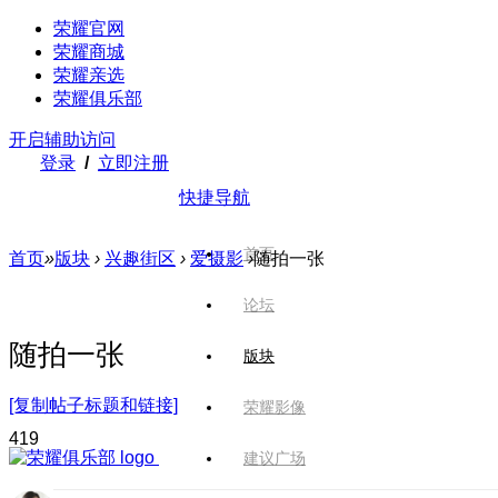
荣耀官网
荣耀商城
荣耀亲选
荣耀俱乐部
开启辅助访问
登录
/
立即注册
快捷导航
首页
首页
»
版块
›
兴趣街区
›
爱摄影
›
随拍一张
论坛
随拍一张
版块
[复制帖子标题和链接]
荣耀影像
41
9
建议广场