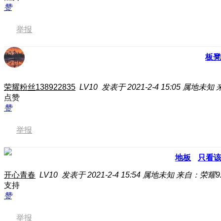
赞
举报
板凳
荣耀粉丝138922835
LV10
发表于 2021-2-4 15:05
属地未知
点赞
赞
举报
地板
只看
开心青春
LV10
发表于 2021-2-4 15:54
属地未知
来自：荣耀9X
支持
赞
举报