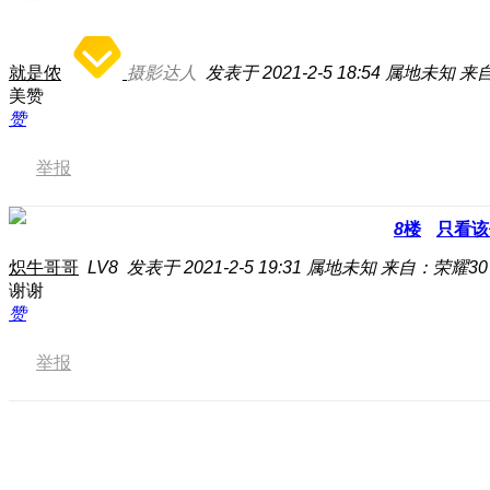
就是侬
摄影达人
发表于 2021-2-5 18:54
属地未知
来自
美赞
赞
举报
8
楼
只看该
炽牛哥哥
LV8
发表于 2021-2-5 19:31
属地未知
来自：荣耀30 
谢谢
赞
举报