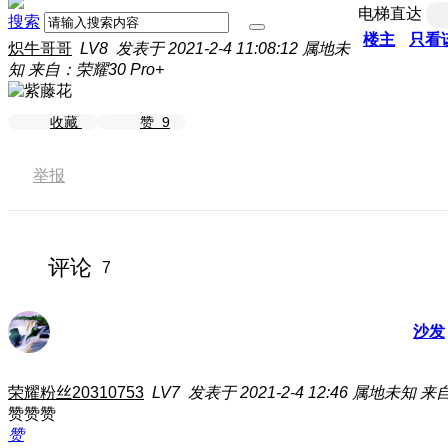
电梯直达
搜索
楼主
只看
炽牛哥哥
LV8
发表于 2021-2-4 11:08:12
属地未
知
来自：荣耀30 Pro+
收藏
赞
9
举报
评论
7
沙发
荣耀粉丝20310753
LV7
发表于 2021-2-4 12:46
属地未知
来自
赞赞赞
赞