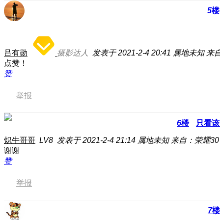
5
楼
吕有勋
摄影达人
发表于 2021-2-4 20:41
属地未知
来自
点赞！
赞
举报
6
楼
只看该
炽牛哥哥
LV8
发表于 2021-2-4 21:14
属地未知
来自：荣耀30 
谢谢
赞
举报
7
楼