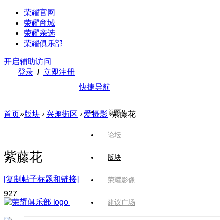
荣耀官网
荣耀商城
荣耀亲选
荣耀俱乐部
开启辅助访问
登录
/
立即注册
快捷导航
首页
首页
»
版块
›
兴趣街区
›
爱摄影
›
紫藤花
论坛
紫藤花
版块
[复制帖子标题和链接]
荣耀影像
92
7
建议广场