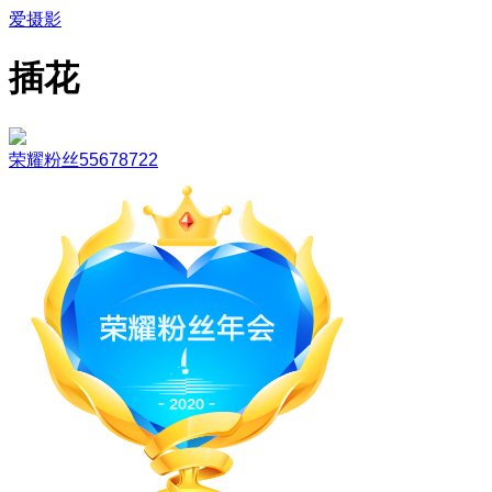
爱摄影
插花
荣耀粉丝55678722