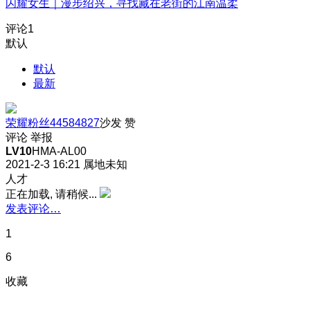
闪耀女生｜漫步绍兴，寻找藏在老街的江南温柔
评论
1
默认
默认
最新
荣耀粉丝44584827
沙发
赞
评论
举报
LV10
HMA-AL00
2021-2-3 16:21
属地未知
人才
正在加载, 请稍候...
发表评论…
1
6
收藏