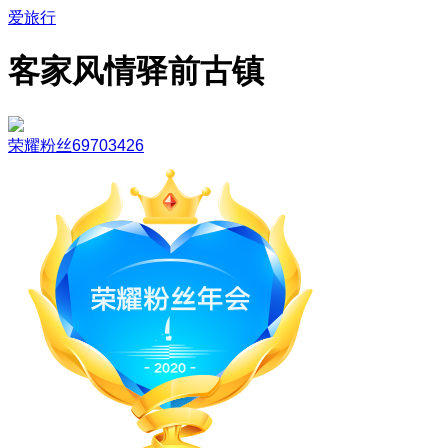
爱旅行
客家风情驿前古镇
荣耀粉丝69703426