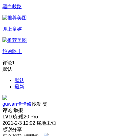
黑白歧路
滩上童嬉
旅途路上
评论
1
默认
默认
最新
guwan卡卡修
沙发
赞
评论
举报
LV10
荣耀20 Pro
2021-2-3 12:02
属地未知
感谢分享