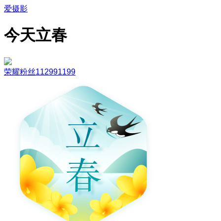
爱摄影
今天立春
荣耀粉丝112991199