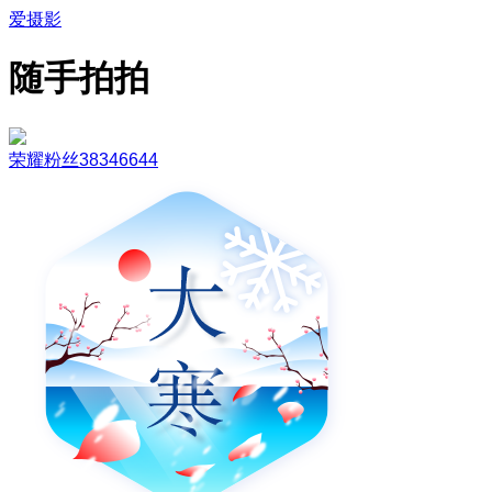
爱摄影
随手拍拍
荣耀粉丝38346644