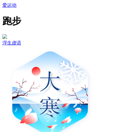
爱运动
跑步
浮生虚语