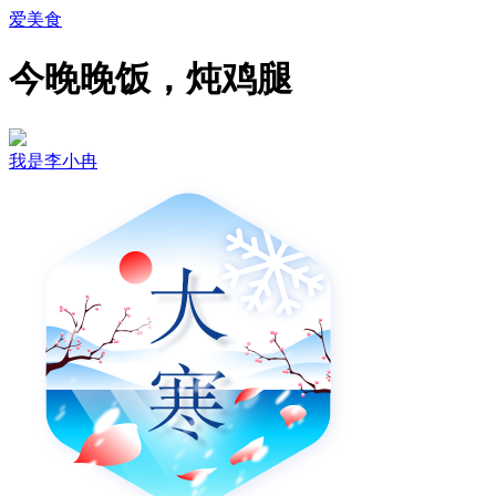
爱美食
今晚晚饭，炖鸡腿
我是李小冉