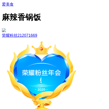
爱美食
麻辣香锅饭
荣耀粉丝212071669