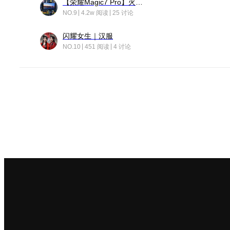
【荣耀Magic7 Pro】火舞惊鸿
NO.9
4.2w 阅读
25 讨论
闪耀女生｜汉服
NO.10
451 阅读
4 讨论