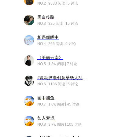
NO.2
9383 阅读
5 讨论
黑白歧路
NO.3
325 阅读
15 讨论
相遇朝晖中
NO.4
265 阅读
9 讨论
《美丽云南》
NO.5
1.3w 阅读
7 讨论
#灵动胶囊创意壁纸大乱斗#脑洞不限形式，灵感不分边界，体验追赛的快乐！
NO.6
1186 阅读
5 讨论
画中捕鱼
NO.7
1.6w 阅读
45 讨论
如入梦境
NO.8
3.7w 阅读
105 讨论