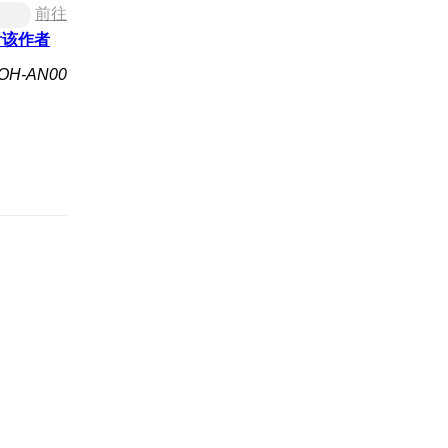
前往
看该作者
H-AN00