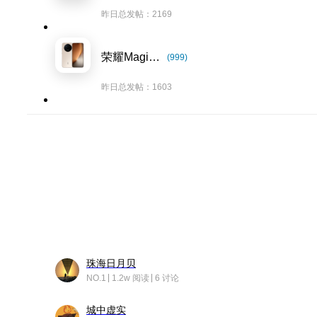
昨日总发帖：2169
荣耀Magic8系列
(999)
昨日总发帖：1603
珠海日月贝
NO.1
1.2w 阅读
6 讨论
城中虚实