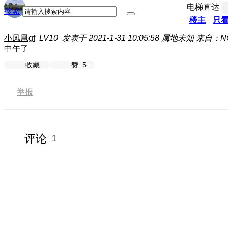
电梯直达
搜索
楼主
只
小凤凰gf
LV10
发表于 2021-1-31 10:05:58
属地未知
来自：NO
中午了
收藏
赞
5
举报
评论
1