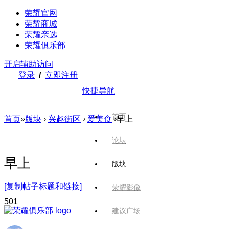
荣耀官网
荣耀商城
荣耀亲选
荣耀俱乐部
开启辅助访问
登录
/
立即注册
快捷导航
首页
首页
»
版块
›
兴趣街区
›
爱美食
›
早上
论坛
早上
版块
[复制帖子标题和链接]
荣耀影像
50
1
建议广场