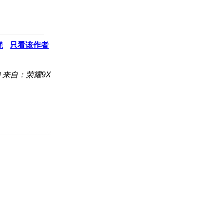
凳
只看该作者
知
来自：荣耀9X