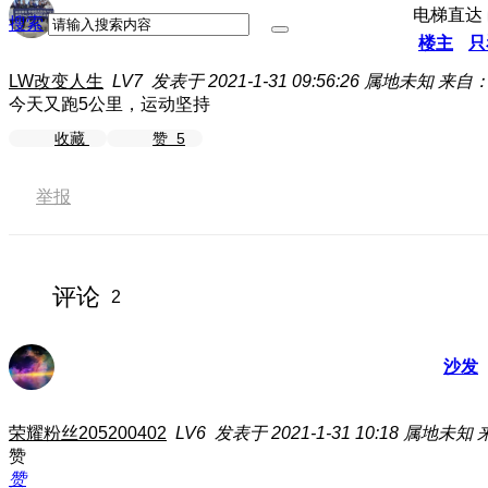
电梯直达
搜索
楼主
只
LW改变人生
LV7
发表于 2021-1-31 09:56:26
属地未知
来自：E
今天又跑5公里，运动坚持
收藏
赞
5
举报
评论
2
沙发
荣耀粉丝205200402
LV6
发表于 2021-1-31 10:18
属地未知
赞
赞