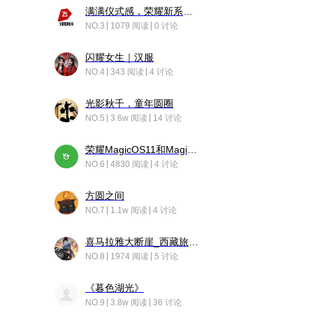
满满仪式感，荣耀新系统增加了个升级故事
NO.3
1079 阅读
0 讨论
闪耀女生｜汉服
NO.4
343 阅读
4 讨论
光影秋千，童年圆圈
NO.5
3.6w 阅读
14 讨论
荣耀MagicOS11和Magic10之间直观的区别是啥呢？
NO.6
4830 阅读
4 讨论
方圆之间
NO.7
1.1w 阅读
4 讨论
喜马拉雅大断崖_西藏旅行日记
NO.8
1974 阅读
5 讨论
《暮色湖光》
NO.9
3.8w 阅读
36 讨论