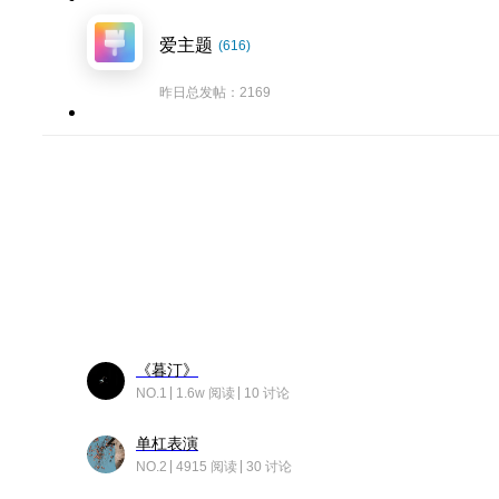
爱主题
(616)
昨日总发帖：2169
《暮汀》
NO.1
1.6w 阅读
10 讨论
单杠表演
NO.2
4915 阅读
30 讨论