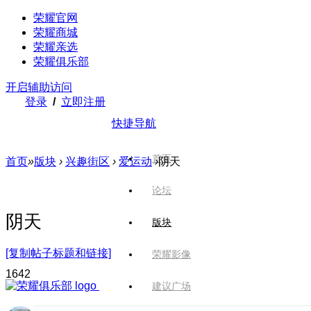
荣耀官网
荣耀商城
荣耀亲选
荣耀俱乐部
开启辅助访问
登录
/
立即注册
快捷导航
首页
首页
»
版块
›
兴趣街区
›
爱运动
›
阴天
论坛
阴天
版块
[复制帖子标题和链接]
荣耀影像
164
2
建议广场