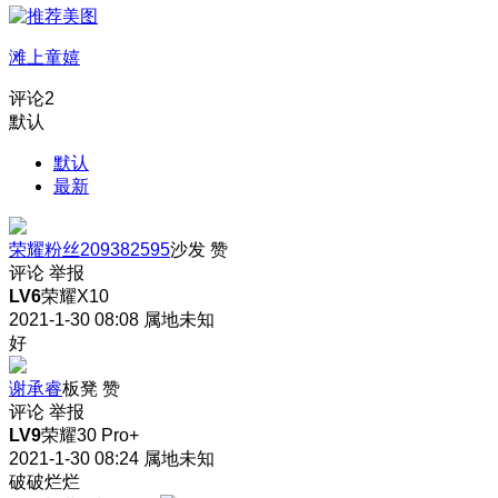
滩上童嬉
评论
2
默认
默认
最新
荣耀粉丝209382595
沙发
赞
评论
举报
LV6
荣耀X10
2021-1-30 08:08
属地未知
好
谢承睿
板凳
赞
评论
举报
LV9
荣耀30 Pro+
2021-1-30 08:24
属地未知
破破烂烂