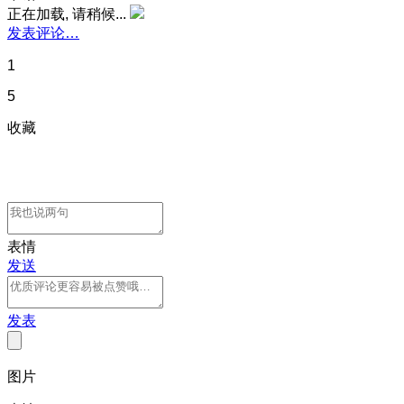
正在加载, 请稍候...
发表评论…
1
5
收藏
表情
发送
发表
图片