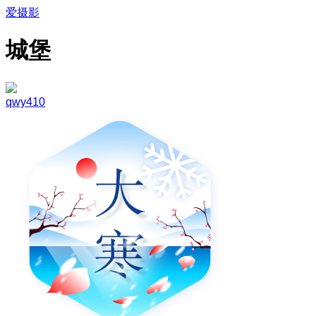
爱摄影
城堡
qwy410