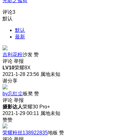
光影之孤荷
评论
3
默认
默认
最新
吉利花粉
沙发
赞
评论
举报
LV10
荣耀8X
2021-1-28 23:56
属地未知
谢分享
by忘红尘
板凳
赞
评论
举报
摄影达人
荣耀30 Pro+
2021-1-29 00:11
属地未知
赞赞
荣耀粉丝138922835
地板
赞
评论
举报