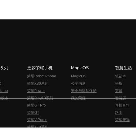
N系列
更多荣耀手机
MagicOS
智慧生活
荣耀Robot Phone
MagicOS
笔记本
RT
荣耀X80系列
公测内测
平板
urbo
荣耀Power
安全与隐私保护
穿戴
游戏本
荣耀Play10系列
我的荣耀
智慧屏
荣耀GT Pro
耳机音箱
荣耀GT
路由
荣耀V Purse
荣耀亲选
荣耀X70系列
与隐私的声明
关于cookies
法律信息