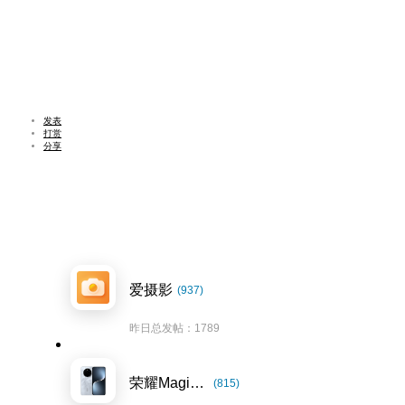
发表
打赏
分享
爱摄影
(937)
昨日总发帖：1789
荣耀Magic7系列
(815)