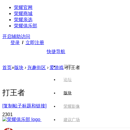
荣耀官网
荣耀商城
荣耀亲选
荣耀俱乐部
开启辅助访问
登录
/
立即注册
快捷导航
首页
首页
»
版块
›
兴趣街区
›
爱游戏
›
打王者
论坛
打王者
版块
[复制帖子标题和链接]
荣耀影像
230
1
建议广场