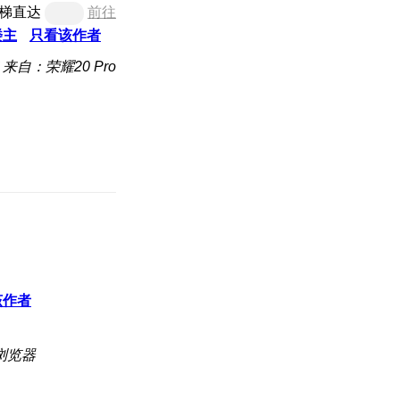
梯直达
前往
楼主
只看该作者
来自：荣耀20 Pro
该作者
浏览器