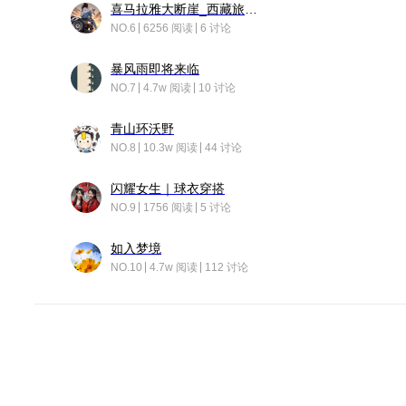
喜马拉雅大断崖_西藏旅行日记
NO.6
6256 阅读
6 讨论
暴风雨即将来临
NO.7
4.7w 阅读
10 讨论
青山环沃野
NO.8
10.3w 阅读
44 讨论
闪耀女生｜球衣穿搭
NO.9
1756 阅读
5 讨论
如入梦境
NO.10
4.7w 阅读
112 讨论