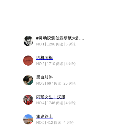
#灵动胶囊创意壁纸大乱斗#脑洞不限形式，灵感不分边界，体验追赛的快乐！
NO.1
1296 阅读
5 讨论
四机同框
NO.2
1710 阅读
4 讨论
黑白歧路
NO.3
697 阅读
25 讨论
闪耀女生｜汉服
NO.4
1746 阅读
4 讨论
旅途路上
NO.5
412 阅读
4 讨论