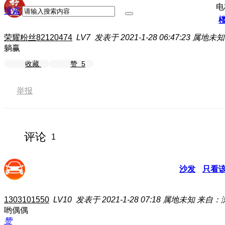
电
搜索
荣耀粉丝82120474
LV7
发表于 2021-1-28 06:47:23
属地未知
躺赢
收藏
赞
5
举报
评论
1
沙发
只看
1303101550
LV10
发表于 2021-1-28 07:18
属地未知
来自：
哟偶偶
赞